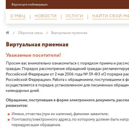
Версия для слабовидящих
О МФЦ
НОВОСТИ
УСЛУГИ
НАЙТИ СВОЙ М
Обратная связь
Виртуальная приемная
Виртуальная приемная
Уважаемые посетители!
Просим вас внимательно ознакомиться с порядком приема и расс
граждан. Порядок рассмотрения обращений граждан регламентиру
Российской Федерации от 2 мая 2006 года № 59-ФЗ «О порядке р
Российской Федерации». Работа с обращениями, поступившими в ф
осуществляется в порядке, установленном для письменных обращен
календарных дней.
Обращение, поступившее в форме электронного документа, рассм
реквизитов:
Имени, отчества (при их наличии), фамилии заявителя;
Почтового/электронного адреса, по которому должен быть напра
переадресации обращения.