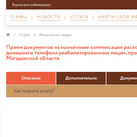
Версия для слабовидящих
О МФЦ
НОВОСТИ
УСЛУГИ
НАЙТИ СВОЙ М
Услуги
Физическим лицам
Прием документов на назначение компенсации расхо
домашнего телефона реабилитированным лицам, пр
Магаданской области
Описание
Дополнительно
Докуме
Как получить услугу?